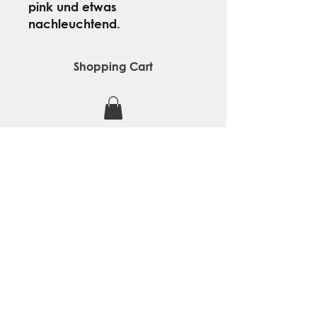
pink und etwas
nachleuchtend.
Shopping Cart
contact
about us
privacy policy
Widerrufsbelehrung
AGB
legal notice